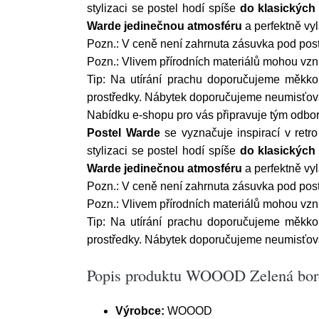
stylizaci se postel hodí spíše
do klasických 
Warde jedinečnou atmosféru
a perfektně vyl
Pozn.: V ceně není zahrnuta zásuvka pod poste
Pozn.: Vlivem přírodních materiálů mohou vzni
Tip: Na utírání prachu doporučujeme měkkou
prostředky. Nábytek doporučujeme neumisťovat
Nabídku e-shopu pro vás připravuje tým odbor
Postel Warde
se vyznačuje inspirací v retr
stylizaci se postel hodí spíše
do klasických 
Warde jedinečnou atmosféru
a perfektně vyl
Pozn.: V ceně není zahrnuta zásuvka pod poste
Pozn.: Vlivem přírodních materiálů mohou vzni
Tip: Na utírání prachu doporučujeme měkkou
prostředky. Nábytek doporučujeme neumisťovat
Popis produktu WOOOD Zelená boro
Výrobce:
WOOOD