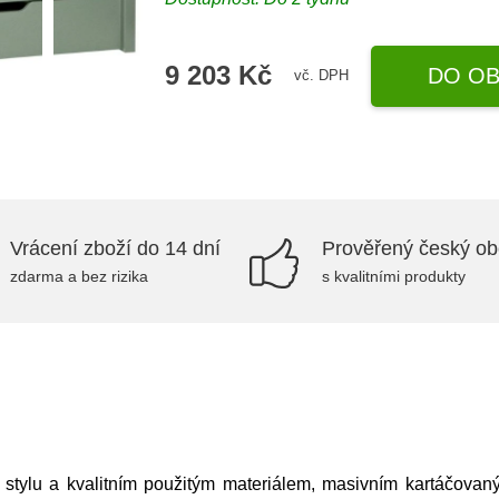
9 203 Kč
DO OB
vč. DPH
Vrácení zboží do 14 dní
Prověřený český o
zdarma a bez rizika
s kvalitními produkty
o stylu a kvalitním použitým materiálem, masivním kartáčova