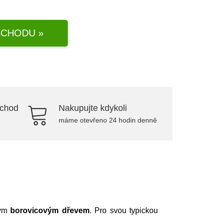
CHODU »
bchod
Nakupujte kdykoli
máme otevřeno 24 hodin denně
ným
borovicovým dřevem
. Pro svou typickou