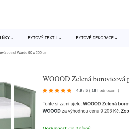
LŇKY
BYTOVÝ TEXTIL
BYTOVÉ DEKORACE
vá postel Warde 90 x 200 cm
WOOOD Zelená borovicová p
4.9
/
5
(
18
hodnocení
)
Tohle si zamilujete:
WOOOD Zelená borov
WOOOD
za výhodnou cenu 9 203 Kč.
Zob
Dostupnost: Do 2 týdnů