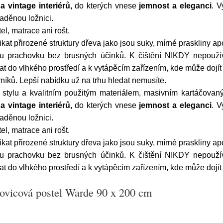
a vintage interiérů,
do kterých vnese
jemnost a eleganci
. V
aděnou ložnici.
l, matrace ani rošt.
kat přirozené struktury dřeva jako jsou suky, mírné praskliny a
 prachovku bez brusných účinků. K čištění NIKDY nepoužívejt
 do vlhkého prostředí a k vytápěcím zařízením, kde může dojít
níků. Lepší nabídku už na trhu hledat nemusíte.
o stylu a kvalitním použitým materiálem, masivním kartáčova
a vintage interiérů,
do kterých vnese
jemnost a eleganci
. V
aděnou ložnici.
l, matrace ani rošt.
kat přirozené struktury dřeva jako jsou suky, mírné praskliny a
 prachovku bez brusných účinků. K čištění NIKDY nepoužívejt
 do vlhkého prostředí a k vytápěcím zařízením, kde může dojít
vicová postel Warde 90 x 200 cm