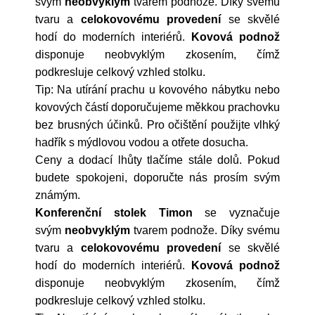
svým
neobvyklým
tvarem podnože. Díky svému
tvaru a
celokovovému
provedení
se skvělé
hodí do moderních interiérů.
Kovová
podnož
disponuje neobvyklým zkosením, čímž
podkresluje celkový vzhled stolku.
Tip: Na utírání prachu u kovového nábytku nebo
kovových částí doporučujeme měkkou prachovku
bez brusných účinků. Pro očištění použijte vlhký
hadřík s mýdlovou vodou a otřete dosucha.
Ceny a dodací lhůty tlačíme stále dolů. Pokud
budete spokojeni, doporučte nás prosím svým
známým.
Konferenční stolek
Timon
se vyznačuje
svým
neobvyklým
tvarem podnože. Díky svému
tvaru a
celokovovému
provedení
se skvělé
hodí do moderních interiérů.
Kovová
podnož
disponuje neobvyklým zkosením, čímž
podkresluje celkový vzhled stolku.