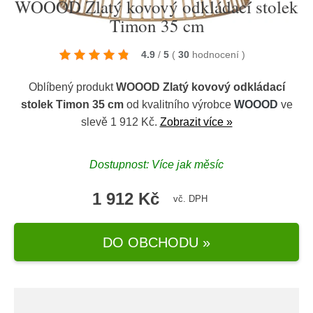
WOOOD Zlatý kovový odkládací stolek
Timon 35 cm
4.9
/
5
(
30
hodnocení
)
Oblíbený produkt
WOOOD Zlatý kovový odkládací
stolek Timon 35 cm
od kvalitního výrobce
WOOOD
ve
slevě 1 912 Kč.
Zobrazit více »
Dostupnost: Více jak měsíc
1 912 Kč
vč. DPH
DO OBCHODU »