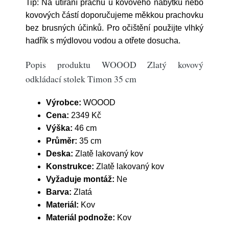
Tip: Na utírání prachu u kovového nábytku nebo
kovových částí doporučujeme měkkou prachovku
bez brusných účinků. Pro očištění použijte vlhký
hadřík s mýdlovou vodou a otřete dosucha.
Popis produktu WOOOD Zlatý kovový
odkládací stolek Timon 35 cm
Výrobce:
WOOOD
Cena:
2349 Kč
Výška:
46 cm
Průměr:
35 cm
Deska:
Zlatě lakovaný kov
Konstrukce:
Zlatě lakovaný kov
Vyžaduje montáž:
Ne
Barva:
Zlatá
Materiál:
Kov
Materiál podnože:
Kov