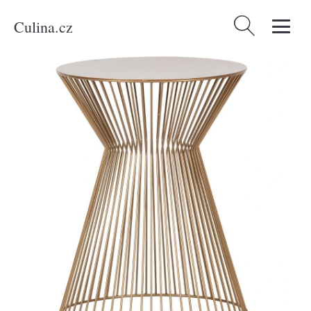
Culina.cz
Vyhledávání
Domů
/
Produkty
/
Bydlení a doplňky
/
WOOOD Zlatý kovový odkládací
stolek Timon 35 cm