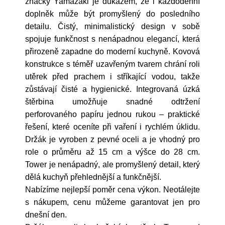
značky Yamazaki je důkazem, že i každodenní
doplněk může být promyšlený do posledního
detailu. Čistý, minimalistický design v sobě
spojuje funkčnost s nenápadnou elegancí, která
přirozeně zapadne do moderní kuchyně. Kovová
konstrukce s téměř uzavřeným tvarem chrání roli
utěrek před prachem i stříkající vodou, takže
zůstávají čisté a hygienické. Integrovaná úzká
štěrbina umožňuje snadné odtržení
perforovaného papíru jednou rukou – praktické
řešení, které oceníte při vaření i rychlém úklidu.
Držák je vyroben z pevné oceli a je vhodný pro
role o průměru až 15 cm a výšce do 28 cm.
Tower je nenápadný, ale promyšlený detail, který
dělá kuchyň přehlednější a funkčnější.
Nabízíme nejlepší poměr cena výkon. Neotálejte
s nákupem, cenu můžeme garantovat jen pro
dnešní den.