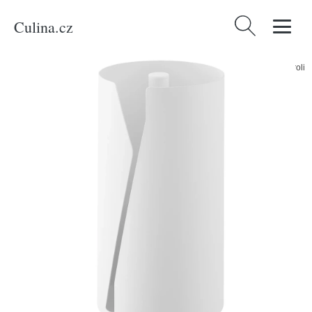
Culina.cz
Vyhledávání
Domů
/
Produkty
/
Bydlení a doplňky
/
YAMAZAKI Bílý kovový držák na roli
kuchyňských utěrek Tower 30 cm