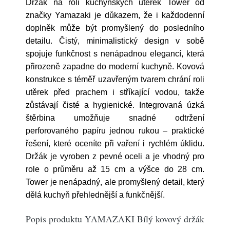
Držák na roli kuchyňských utěrek Tower od
značky Yamazaki je důkazem, že i každodenní
doplněk může být promyšlený do posledního
detailu. Čistý, minimalistický design v sobě
spojuje funkčnost s nenápadnou elegancí, která
přirozeně zapadne do moderní kuchyně. Kovová
konstrukce s téměř uzavřeným tvarem chrání roli
utěrek před prachem i stříkající vodou, takže
zůstávají čisté a hygienické. Integrovaná úzká
štěrbina umožňuje snadné odtržení
perforovaného papíru jednou rukou – praktické
řešení, které oceníte při vaření i rychlém úklidu.
Držák je vyroben z pevné oceli a je vhodný pro
role o průměru až 15 cm a výšce do 28 cm.
Tower je nenápadný, ale promyšlený detail, který
dělá kuchyň přehlednější a funkčnější.
Popis produktu YAMAZAKI Bílý kovový držák