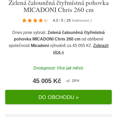
Zelená čalouněná čtyřmístná pohovka
MICADONI Chris 260 cm
4.3
/
5
(
25
hodnocení
)
Dnes jsme vybrali:
Zelená čalouněná čtyřmístná
pohovka MICADONI Chris 260 cm
od oblíbené
společnosti
Micadoni
výhodně za 45 005 Kč.
Zobrazit
více »
Dostupnost: Více jak měsíc
45 005 Kč
vč. DPH
DO OBCHODU »