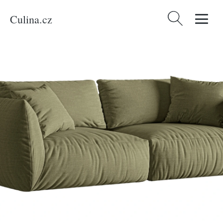
Culina.cz
Vyhledávání
Domů
/
Produkty
/
Bydlení a doplňky
/
Zelená čalouněná čtyřmístná
pohovka MICADONI Chris 260 cm