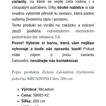
varianty
, na které se vejde celá rodina i s
chlupatým parťákem. Díky
široké nabídce
si tak
snadno vyberete přesně tu sestavu, která padne
vašemu životnímu stylu i prostoru.
Tento produkt se vyrábí na zakázku a vrácení
zboží podléhá
individuálním obchodním
podmínkám dle odstavce 3.6
.
Pozor! Vyberte si barvu, která vám nejlépe
vyhovuje a bude vás opravdu bavit!
Pokud
máte zájem o jinou variantu
čalounění,
neváhejte nás kontaktovat
.
Popis produktu Zelená čalouněná čtyřmístná
pohovka MICADONI Chris 260 cm
Výrobce:
Micadoni
Cena:
38683 Kč
Šířka:
260 cm