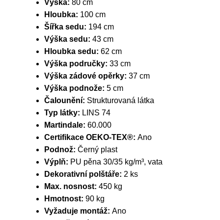
Výška:
80 cm
Hloubka:
100 cm
Šířka sedu:
194 cm
Výška sedu:
43 cm
Hloubka sedu:
62 cm
Výška područky:
33 cm
Výška zádové opěrky:
37 cm
Výška podnože:
5 cm
Čalounění:
Strukturovaná látka
Typ látky:
LINS 74
Martindale:
60.000
Certifikace OEKO-TEX®:
Ano
Podnož:
Černý plast
Výplň:
PU pěna 30/35 kg/m³, vata
Dekorativní polštáře:
2 ks
Max. nosnost:
450 kg
Hmotnost:
90 kg
Vyžaduje montáž:
Ano