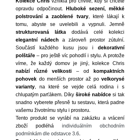
Kolekce Chris
vznikla pro chvíle, kdy si chcete
opravdu odpočinout.
Hluboké sezení, měkké
polstrování a zaoblené tvary
, které lákají k
tomu, abyste se uvelebili a vypnuli.
Jemně
strukturovaná látka
dodává celé kolekci
elegantní nádech
a zároveň prostor zútulní.
Součástí každého kusu jsou i
dekorativní
polštáře
– pro ještě víc pohodlí i stylu.
A protože
víme, že každý domov je jiný, kolekce Chris
nabízí různé velikosti
–
od
kompaktních
pohovek
do menších prostor až po
velkorysé
varianty
, na které se vejde celá rodina i s
chlupatým parťákem. Díky
široké nabídce
si tak
snadno vyberete přesně tu sestavu, která padne
vašemu životnímu stylu i prostoru.
Tento produkt se vyrábí na zakázku a vrácení
zboží podléhá
individuálním obchodním
podmínkám dle odstavce 3.6
.