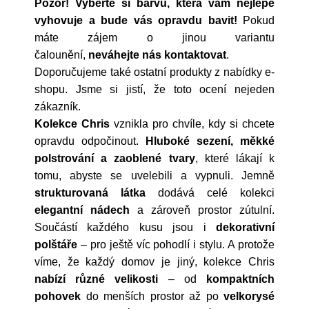
Pozor! Vyberte si barvu, která vám nejlépe
vyhovuje a bude vás opravdu bavit!
Pokud
máte zájem o jinou variantu
čalounění,
neváhejte nás kontaktovat
.
Doporučujeme také ostatní produkty z nabídky e-
shopu. Jsme si jistí, že toto ocení nejeden
zákazník.
Kolekce Chris
vznikla pro chvíle, kdy si chcete
opravdu odpočinout.
Hluboké sezení, měkké
polstrování a zaoblené tvary
, které lákají k
tomu, abyste se uvelebili a vypnuli.
Jemně
strukturovaná látka
dodává celé kolekci
elegantní nádech
a zároveň prostor zútulní.
Součástí každého kusu jsou i
dekorativní
polštáře
– pro ještě víc pohodlí i stylu.
A protože
víme, že každý domov je jiný, kolekce Chris
nabízí různé velikosti
–
od
kompaktních
pohovek
do menších prostor až po
velkorysé