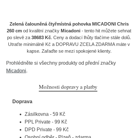
Zelená čalouněná čtyřmístná pohovka MICADONI Chris
260 cm
od kvalitní značky
Micadoni
- tento hit můžete sehnat
po slevě za
38683 Kč
. Ceny a dodací lhůty tlačíme stále dolů.
Utraťte minimálně Kč a DOPRAVU ZCELA ZDARMA máte v
kapse. Zařaďte se mezi spokojené klienty.
Prohlédněte si všechny produkty od přední značky
Micadoni
.
Možnosti dopravy a platby
Doprava
Zásilkovna - 59 Kč
PPL Private - 99 Kč
DPD Private - 99 Kč
Osobní odběr - Plzeň - zdarma