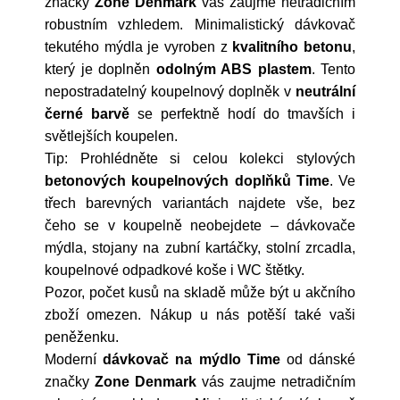
značky
Zone Denmark
vás zaujme netradičním
robustním vzhledem. Minimalistický dávkovač
tekutého mýdla je vyroben z
kvalitního betonu
,
který je doplněn
odolným ABS plastem
. Tento
nepostradatelný koupelnový doplněk v
neutrální
černé barvě
se perfektně hodí do tmavších i
světlejších koupelen.
Tip: Prohlédněte si celou kolekci stylových
betonových
koupelnových doplňků Time
. Ve
třech barevných variantách najdete vše, bez
čeho se v koupelně neobejdete – dávkovače
mýdla, stojany na zubní kartáčky, stolní zrcadla,
koupelnové odpadkové koše i WC štětky.
Pozor, počet kusů na skladě může být u akčního
zboží omezen. Nákup u nás potěší také vaši
peněženku.
Moderní
dávkovač na mýdlo Time
od dánské
značky
Zone Denmark
vás zaujme netradičním