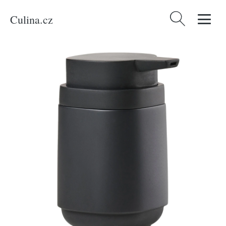
Culina.cz
Vyhledávání
Domů
/
Produkty
/
Bydlení a doplňky
/
Zone Denmark Černý betonový
dávkovač na mýdlo Time