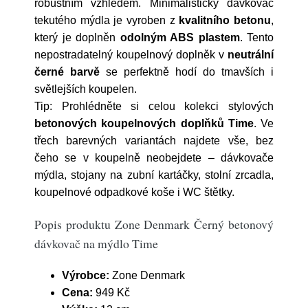
robustním vzhledem. Minimalistický dávkovač
tekutého mýdla je vyroben z
kvalitního betonu
,
který je doplněn
odolným ABS plastem
. Tento
nepostradatelný koupelnový doplněk v
neutrální
černé barvě
se perfektně hodí do tmavších i
světlejších koupelen.
Tip: Prohlédněte si celou kolekci stylových
betonových
koupelnových doplňků Time
. Ve
třech barevných variantách najdete vše, bez
čeho se v koupelně neobejdete – dávkovače
mýdla, stojany na zubní kartáčky, stolní zrcadla,
koupelnové odpadkové koše i WC štětky.
Popis produktu Zone Denmark Černý betonový
dávkovač na mýdlo Time
Výrobce:
Zone Denmark
Cena:
949 Kč