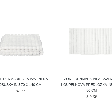
E DENMARK BÍLÁ BAVLNĚNÁ
ZONE DENMARK BÍLÁ BAVL
OSUŠKA INU 70 X 140 CM
KOUPELNOVÁ PŘEDLOŽKA INU
80 CM
749 Kč
819 Kč