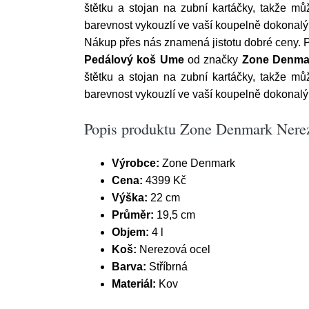
štětku a stojan na zubní kartáčky, takže mů
barevnost vykouzlí ve vaší koupelně dokonalý
Nákup přes nás znamená jistotu dobré ceny.
Pedálový koš Ume
od značky
Zone Denma
štětku a stojan na zubní kartáčky, takže mů
barevnost vykouzlí ve vaší koupelně dokonalý
Popis produktu Zone Denmark Nere
Výrobce:
Zone Denmark
Cena:
4399 Kč
Výška:
22 cm
Průměr:
19,5 cm
Objem:
4 l
Koš:
Nerezová ocel
Barva:
Stříbrná
Materiál:
Kov