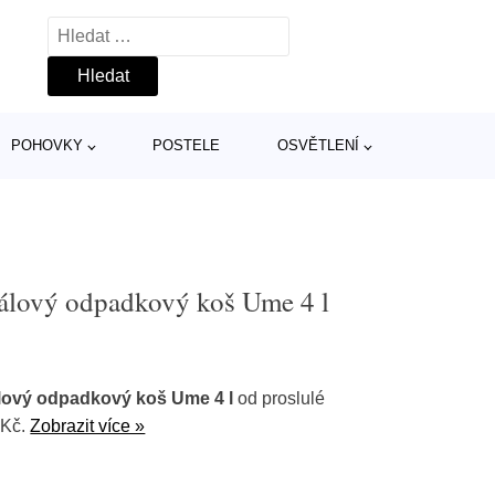
Vyhledávání
POHOVKY
POSTELE
OSVĚTLENÍ
lový odpadkový koš Ume 4 l
ový odpadkový koš Ume 4 l
od proslulé
 Kč.
Zobrazit více »