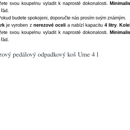
žete svou koupelnu vyladit k naprosté dokonalosti.
Minimali
 řád.
 Pokud budete spokojeni, doporučte nás prosím svým známým.
rk
je vyroben z
nerezové oceli
a nabízí kapacitu
4 litry
.
Kol
žete svou koupelnu vyladit k naprosté dokonalosti.
Minimali
 řád.
zový pedálový odpadkový koš Ume 4 l