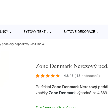
LŇKY
BYTOVÝ TEXTIL
BYTOVÉ DEKORACE
 pedálový odpadkový koš Ume 4 l
Zone Denmark Nerezový pedá
4.8
/
5
(
18
hodnocení
)
Perfektní
Zone Denmark Nerezový pedál
značky
Zone Denmark
výhodně za 4 369
Dostupnost: Do měsíce