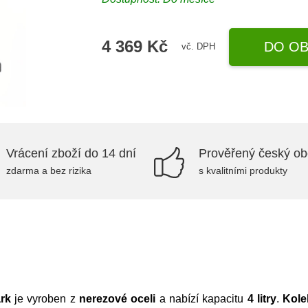
4 369 Kč
DO OB
vč. DPH
Vrácení zboží do 14 dní
Prověřený český o
zdarma a bez rizika
s kvalitními produkty
rk
je vyroben z
nerezové oceli
a nabízí kapacitu
4 litry
.
Kol