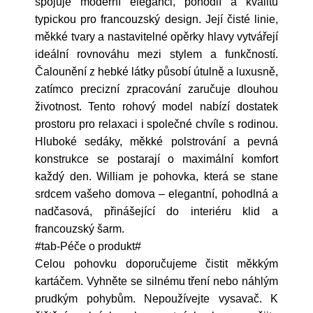
spojuje moderní eleganci, pohodlí a kvalitu
typickou pro francouzský design. Její čisté linie,
měkké tvary a nastavitelné opěrky hlavy vytvářejí
ideální rovnováhu mezi stylem a funkčností.
Čalounění z hebké látky působí útulně a luxusně,
zatímco precizní zpracování zaručuje dlouhou
životnost. Tento rohový model nabízí dostatek
prostoru pro relaxaci i společné chvíle s rodinou.
Hluboké sedáky, měkké polstrování a pevná
konstrukce se postarají o maximální komfort
každý den. William je pohovka, která se stane
srdcem vašeho domova – elegantní, pohodlná a
nadčasová, přinášející do interiéru klid a
francouzský šarm.
#tab-Péče o produkt#
Celou pohovku doporučujeme čistit měkkým
kartáčem. Vyhněte se silnému tření nebo náhlým
prudkým pohybům. Nepoužívejte vysavač. K