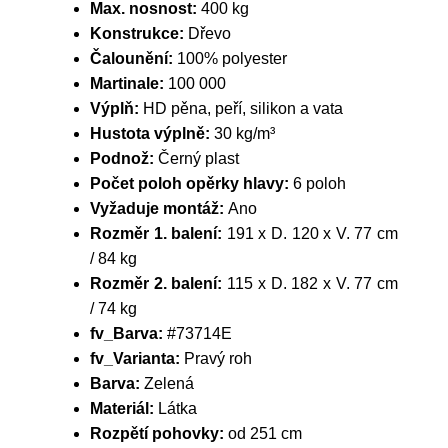
Max. nosnost:
400 kg
Konstrukce:
Dřevo
Čalounění:
100% polyester
Martinale:
100 000
Výplň:
HD pěna, peří, silikon a vata
Hustota výplně:
30 kg/m³
Podnož:
Černý plast
Počet poloh opěrky hlavy:
6 poloh
Vyžaduje montáž:
Ano
Rozměr 1. balení:
191 x D. 120 x V. 77 cm
/ 84 kg
Rozměr 2. balení:
115 x D. 182 x V. 77 cm
/ 74 kg
fv_Barva:
#73714E
fv_Varianta:
Pravý roh
Barva:
Zelená
Materiál:
Látka
Rozpětí pohovky:
od 251 cm