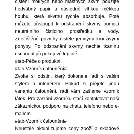
čištění mokrých nebo mastných skvrn použijte
hedvábný papír a následně vlhkou měkkou
houbu, která skvrnu rychle absorbuje. Poté
můžete přistoupit k odstranění skvrny pomocí
neutrálního čisticího prostředku a vody.
Znečištěné povrchy čistěte jemnými krouživými
pohyby. Po odstranění skvrny nechte tkaninu
uschnout při pokojové teplotě.
#tab-Péče o produkt#
#tab-Vzorník čalounění#
Zvolte si odstín, který dokonale ladí s vaším
stylem a interiérem. Pokud si přejete jinou
variantu čalounění, rádi vám zašleme vzorník
látek. Pro zaslání vzorníku stačí kontaktovat naši
zákaznickou podporu na chatu, telefonu nebo e-
mailem.
#tab-Vzorník čalounění#
Neustále aktualizujeme ceny zboží a skladové