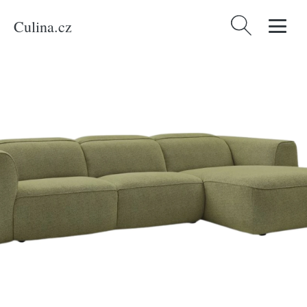
Culina.cz
Vyhledávání
Domů
/
Produkty
/
Bydlení a doplňky
/
Bobochic Paris Zelená rohová
pohovka William 298 cm, pravá