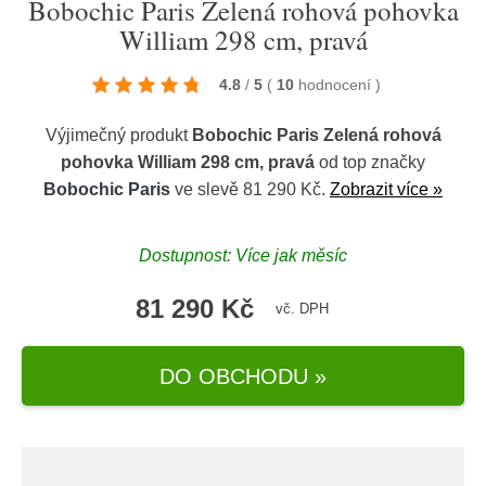
Bobochic Paris Zelená rohová pohovka
William 298 cm, pravá
4.8
/
5
(
10
hodnocení
)
Výjimečný produkt
Bobochic Paris Zelená rohová
pohovka William 298 cm, pravá
od top značky
Bobochic Paris
ve slevě 81 290 Kč.
Zobrazit více »
Dostupnost: Více jak měsíc
81 290 Kč
vč. DPH
DO OBCHODU »