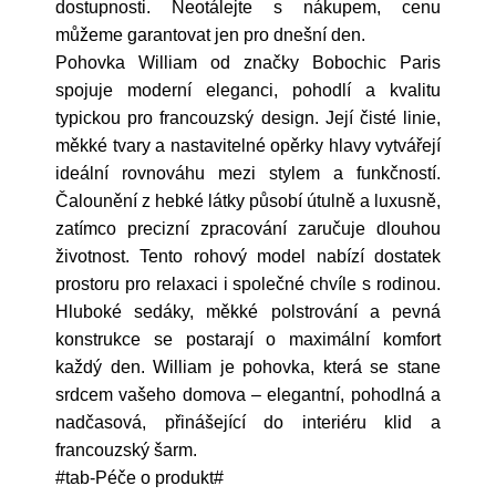
dostupnosti. Neotálejte s nákupem, cenu
můžeme garantovat jen pro dnešní den.
Pohovka William od značky Bobochic Paris
spojuje moderní eleganci, pohodlí a kvalitu
typickou pro francouzský design. Její čisté linie,
měkké tvary a nastavitelné opěrky hlavy vytvářejí
ideální rovnováhu mezi stylem a funkčností.
Čalounění z hebké látky působí útulně a luxusně,
zatímco precizní zpracování zaručuje dlouhou
životnost. Tento rohový model nabízí dostatek
prostoru pro relaxaci i společné chvíle s rodinou.
Hluboké sedáky, měkké polstrování a pevná
konstrukce se postarají o maximální komfort
každý den. William je pohovka, která se stane
srdcem vašeho domova – elegantní, pohodlná a
nadčasová, přinášející do interiéru klid a
francouzský šarm.
#tab-Péče o produkt#