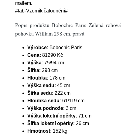
mailem.
#tab-Vzorník čalounění#
Popis produktu Bobochic Paris Zelená rohová
pohovka William 298 cm, pravá
Výrobce:
Bobochic Paris
Cena:
81290 Kč
Výška:
75/94 cm
Šířka:
298 cm
Hloubka:
178 cm
Výška sedu:
45 cm
Šířka sedu:
222 cm
Hloubka sedu:
61/119 cm
Výška podnože:
3 cm
Výška loketní opěrky:
71 cm
Šířka loketní opěrky:
26 cm
Hmotnost:
152 kg