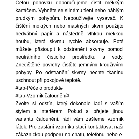
Celou pohovku doporučujeme čistit měkkým
kartáčem. Vyhněte se silnému tření nebo náhlým
prudkým pohybům. Nepoužívejte vysavač. K
čištění mokrých nebo mastných skvrn použijte
hedvábný papír a následně vlhkou měkkou
houbu, která skvrnu rychle absorbuje. Poté
můžete přistoupit k odstranění skvrny pomocí
neutrálního čisticího prostředku a vody.
Znečištěné povrchy čistěte jemnými krouživými
pohyby. Po odstranění skvrny nechte tkaninu
uschnout při pokojové teplotě.
#tab-Péče o produkt#
#tab-Vzorník čalounění#
Zvolte si odstín, který dokonale ladí s vaším
stylem a interiérem. Pokud si přejete jinou
variantu čalounění, rádi vám zašleme vzorník
látek. Pro zaslání vzorníku stačí kontaktovat naši
zákaznickou podporu na chatu, telefonu nebo e-