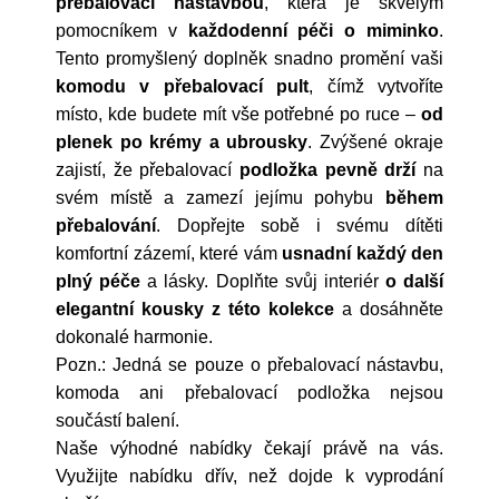
přebalovací nástavbou
, která je skvělým
pomocníkem v
každodenní péči o miminko
.
Tento promyšlený doplněk snadno promění vaši
komodu v přebalovací pult
, čímž vytvoříte
místo, kde budete mít vše potřebné po ruce –
od
plenek po krémy a ubrousky
. Zvýšené okraje
zajistí, že přebalovací
podložka pevně drží
na
svém místě a zamezí jejímu pohybu
během
přebalování
. Dopřejte sobě i svému dítěti
komfortní zázemí, které vám
usnadní každý den
plný péče
a lásky. Doplňte svůj interiér
o další
elegantní kousky z této kolekce
a dosáhněte
dokonalé harmonie.
Pozn.: Jedná se pouze o přebalovací nástavbu,
komoda ani přebalovací podložka nejsou
součástí balení.
Naše výhodné nabídky čekají právě na vás.
Využijte nabídku dřív, než dojde k vyprodání