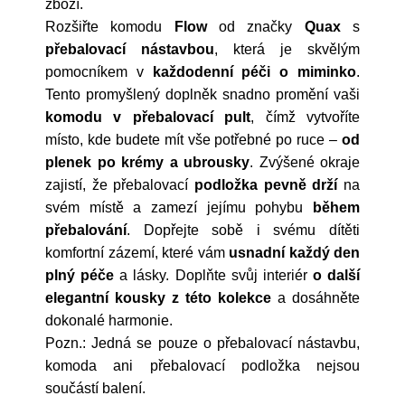
zboží.
Rozšiřte komodu
Flow
od značky
Quax
s
přebalovací nástavbou
, která je skvělým
pomocníkem v
každodenní péči o miminko
.
Tento promyšlený doplněk snadno promění vaši
komodu v přebalovací pult
, čímž vytvoříte
místo, kde budete mít vše potřebné po ruce –
od
plenek po krémy a ubrousky
. Zvýšené okraje
zajistí, že přebalovací
podložka pevně drží
na
svém místě a zamezí jejímu pohybu
během
přebalování
. Dopřejte sobě i svému dítěti
komfortní zázemí, které vám
usnadní každý den
plný péče
a lásky. Doplňte svůj interiér
o další
elegantní kousky z této kolekce
a dosáhněte
dokonalé harmonie.
Pozn.: Jedná se pouze o přebalovací nástavbu,
komoda ani přebalovací podložka nejsou
součástí balení.