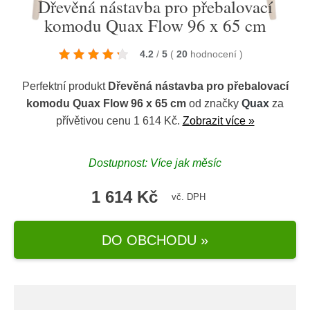
Dřevěná nástavba pro přebalovací
komodu Quax Flow 96 x 65 cm
4.2
/
5
(
20
hodnocení
)
Perfektní produkt
Dřevěná nástavba pro přebalovací
komodu Quax Flow 96 x 65 cm
od značky
Quax
za
přívětivou cenu 1 614 Kč.
Zobrazit více »
Dostupnost: Více jak měsíc
1 614 Kč
vč. DPH
DO OBCHODU »