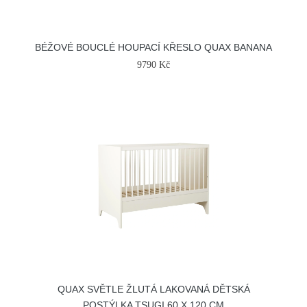
BÉŽOVÉ BOUCLÉ HOUPACÍ KŘESLO QUAX BANANA
9790 Kč
QUAX SVĚTLE ŽLUTÁ LAKOVANÁ DĚTSKÁ
POSTÝLKA TSUGI 60 X 120 CM