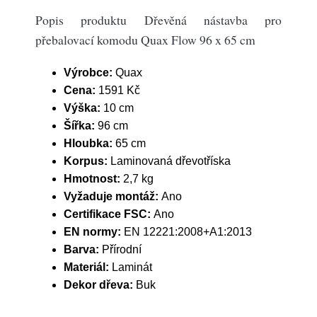
Popis produktu Dřevěná nástavba pro
přebalovací komodu Quax Flow 96 x 65 cm
Výrobce:
Quax
Cena:
1591 Kč
Výška:
10 cm
Šířka:
96 cm
Hloubka:
65 cm
Korpus:
Laminovaná dřevotříska
Hmotnost:
2,7 kg
Vyžaduje montáž:
Ano
Certifikace FSC:
Ano
EN normy:
EN 12221:2008+A1:2013
Barva:
Přírodní
Materiál:
Laminát
Dekor dřeva:
Buk