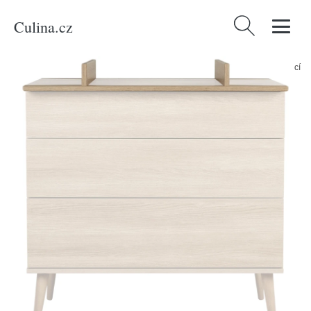
Culina.cz
Vyhledávání
Domů
/
Produkty
/
Bydlení a doplňky
/
Dřevěná nástavba pro přebalovací
komodu Quax Flow 96 x 65 cm