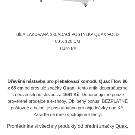
BÍLÁ LAKOVANÁ SKLÁDACÍ POSTÝLKA QUAX FOLD
60 X 120 CM
11490 Kč
Dřevěná nástavba pro přebalovací komodu Quax Flow 96
x 65 cm
od proslulé značky
Quax
- tento artikl doporučujeme
s neuvěřitelnou slevou za
1591 Kč
. Doporučujeme pouze
prověřené prodejce a e-shopy. Oblíbený bonus, BEZPLATNÉ
poštovné a balné, je poskytováno pro objednávky nad Kč.
Zařaďte se mezi spokojené klienty.
Prohlédněte si všechny produkty od přední značky
Quax
.