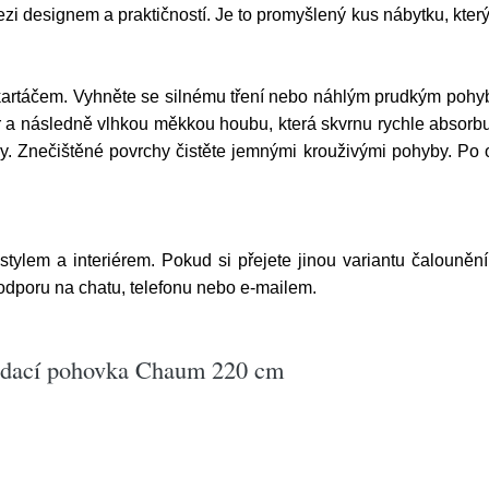
esignem a praktičností. Je to promyšlený kus nábytku, který vá
artáčem. Vyhněte se silnému tření nebo náhlým prudkým pohyb
a následně vlhkou měkkou houbu, která skvrnu rychle absorbuj
dy. Znečištěné povrchy čistěte jemnými krouživými pohyby. Po 
 stylem a interiérem. Pokud si přejete jinou variantu čalouněn
podporu na chatu, telefonu nebo e-mailem.
ládací pohovka Chaum 220 cm