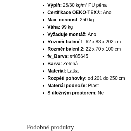
Výplň:
25/30 kg/m³ PU pěna
Certifikace OEKO-TEX®:
Ano
Max. nosnost:
250 kg
Váha:
99 kg
Vyžaduje montáž:
Ano
Rozměr balení 1:
62 x 83 x 202 cm
Rozměr balení 2:
22 x 70 x 100 cm
fv_Barva:
#485645
Barva:
Zelená
Materiál:
Látka
Rozpětí pohovky:
od 201 do 250 cm
Materiál podnože:
Plast
S úložným prostorem:
Ne
Podobné produkty