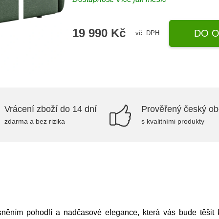
19 990 Kč
DO O
vč. DPH
Vrácení zboží do 14 dní
Prověřený český o
zdarma a bez rizika
s kvalitními produkty
ěním pohodlí a nadčasové elegance, která vás bude těšit 