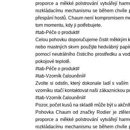
proporce a měkké polstrování vytvářejí harm
rozkládacímu mechanismu se během chvíle prom
přespání hostů. Chaum není kompromisem mezi d
tom momentu, kdy ji potřebujete.
#tab-Péče o produkt#
Celou pohovku doporučujeme čistit měkkým k
nebo mastných skvrn použijte hedvábný papír 
pomocí neutrálního čisticího prostředku a vo
pokojové teplotě.
#tab-Péče o produkt#
#tab-Vzorník čalounění#
Zvolte si odstín, který dokonale ladí s vaším
vzorníku stačí kontaktovat naši zákaznickou 
#tab-Vzorník čalounění#
Pozor, počet kusů na skladě může být u akčn
Pohovka Chaum od značky Rodier je ztělesn
proporce a měkké polstrování vytvářejí harm
rozkládacímu mechanismu se během chvíle prom