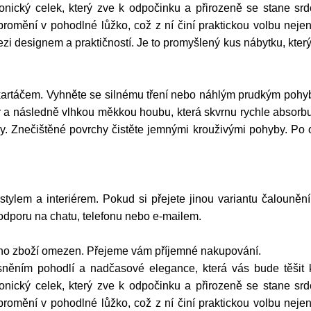
onický celek, který zve k odpočinku a přirozeně se stane sr
ění v pohodlné lůžko, což z ní činí praktickou volbu nejen p
esignem a praktičností. Je to promyšlený kus nábytku, který vá
artáčem. Vyhněte se silnému tření nebo náhlým prudkým pohyb
a následně vlhkou měkkou houbu, která skvrnu rychle absorbuj
dy. Znečištěné povrchy čistěte jemnými krouživými pohyby. Po 
 stylem a interiérem. Pokud si přejete jinou variantu čalouněn
podporu na chatu, telefonu nebo e-mailem.
ího zboží omezen. Přejeme vám příjemné nakupování.
ěním pohodlí a nadčasové elegance, která vás bude těšit 
onický celek, který zve k odpočinku a přirozeně se stane sr
ění v pohodlné lůžko, což z ní činí praktickou volbu nejen p