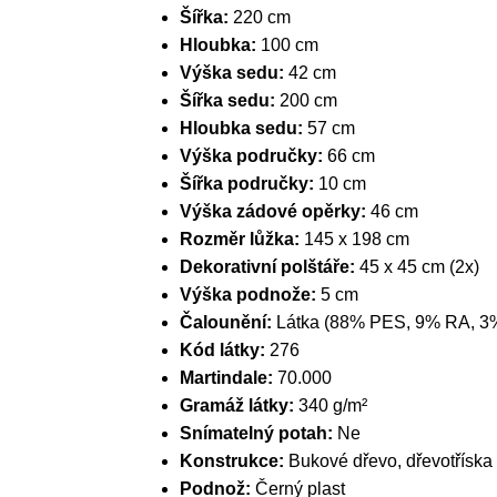
Šířka:
220 cm
Hloubka:
100 cm
Výška sedu:
42 cm
Šířka sedu:
200 cm
Hloubka sedu:
57 cm
Výška područky:
66 cm
Šířka područky:
10 cm
Výška zádové opěrky:
46 cm
Rozměr lůžka:
145 x 198 cm
Dekorativní polštáře:
45 x 45 cm (2x)
Výška podnože:
5 cm
Čalounění:
Látka (88% PES, 9% RA, 3
Kód látky:
276
Martindale:
70.000
Gramáž látky:
340 g/m²
Snímatelný potah:
Ne
Konstrukce:
Bukové dřevo, dřevotříska
Podnož:
Černý plast