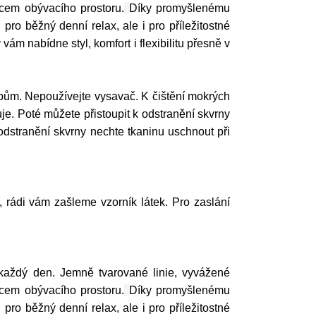
dcem obývacího prostoru.
Díky promyšlenému
ro běžný denní relax, ale i pro příležitostné
m nabídne styl, komfort i flexibilitu přesně v
ům. Nepoužívejte vysavač. K čištění mokrých
e. Poté můžete přistoupit k odstranění skvrny
odstranění skvrny nechte tkaninu uschnout při
í, rádi vám zašleme vzorník látek. Pro zaslání
každý den. Jemně tvarované linie, vyvážené
dcem obývacího prostoru.
Díky promyšlenému
ro běžný denní relax, ale i pro příležitostné