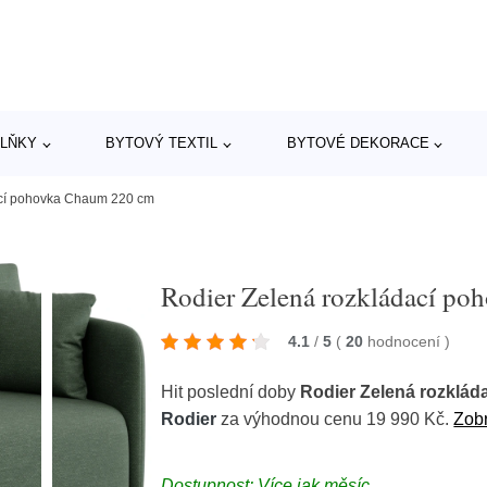
LŇKY
BYTOVÝ TEXTIL
BYTOVÉ DEKORACE
ací pohovka Chaum 220 cm
Rodier Zelená rozkládací p
4.1
/
5
(
20
hodnocení
)
Hit poslední doby
Rodier Zelená rozklá
Rodier
za výhodnou cenu 19 990 Kč.
Zobr
Dostupnost: Více jak měsíc