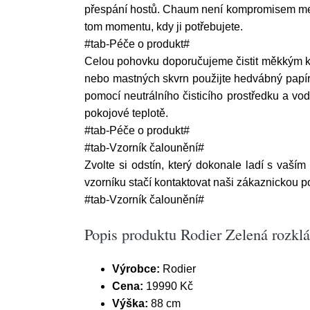
přespání hostů. Chaum není kompromisem mezi d
tom momentu, kdy ji potřebujete.
#tab-Péče o produkt#
Celou pohovku doporučujeme čistit měkkým k
nebo mastných skvrn použijte hedvábný papír 
pomocí neutrálního čisticího prostředku a vo
pokojové teplotě.
#tab-Péče o produkt#
#tab-Vzorník čalounění#
Zvolte si odstín, který dokonale ladí s vaším
vzorníku stačí kontaktovat naši zákaznickou 
#tab-Vzorník čalounění#
Popis produktu Rodier Zelená rozk
Výrobce:
Rodier
Cena:
19990 Kč
Výška:
88 cm