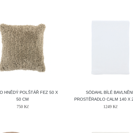
O HNĚDÝ POLŠTÁŘ FEZ 50 X
SÖDAHL BÍLÉ BAVLNĚN
50 CM
PROSTĚRADLO CALM 140 X 
750 Kč
1249 Kč