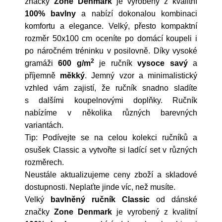
značky
Zone Denmark
je vyrobený z kvalitní
100% bavlny
a nabízí dokonalou kombinaci
komfortu a elegance. Velký, přesto kompaktní
rozměr 50x100 cm oceníte po domácí koupeli i
po náročném tréninku v posilovně. Díky vysoké
2
gramáži
600 g/m
je ručník
vysoce
savý
a
příjemně
měkký
. Jemný vzor a minimalistický
vzhled vám zajistí, že ručník snadno sladíte
s dalšími koupelnovými doplňky. Ručník
nabízíme v několika různých barevných
variantách.
Tip: Podívejte se na celou kolekci ručníků a
osušek Classic a vytvořte si ladící set v různých
rozměrech.
Neustále aktualizujeme ceny zboží a skladové
dostupnosti. Neplaťte jinde víc, než musíte.
Velký
bavlněný ručník Classic
od dánské
značky
Zone Denmark
je vyrobený z kvalitní