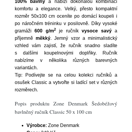
100% bavlny
a nabízí dokonalou kombinaci
komfortu a elegance. Velký, přesto kompaktní
rozměr 50x100 cm oceníte po domácí koupeli i
po náročném tréninku v posilovně. Díky vysoké
2
gramáži
600 g/m
je ručník
vysoce
savý
a
příjemně
měkký
. Jemný vzor a minimalistický
vzhled vám zajistí, že ručník snadno sladíte
s dalšími koupelnovými doplňky. Ručník
nabízíme v několika různých barevných
variantách.
Tip: Podívejte se na celou kolekci ručníků a
osušek Classic a vytvořte si ladící set v různých
rozměrech.
Popis produktu Zone Denmark Šedobéžový
bavlněný ručník Classic 50 x 100 cm
Výrobce:
Zone Denmark