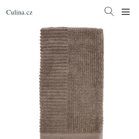
Culina.cz
Vyhledávání
Domů
/
Produkty
/
Bydlení a doplňky
/
Zone Denmark Šedobéžový
bavlněný ručník Classic 50 x 100 cm