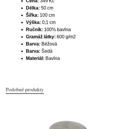
Cena:
349 Kč
Délka:
50 cm
Šířka:
100 cm
Výška:
0,1 cm
Ručník:
100% bavlna
Gramáž látky:
600 g/m2
Barva:
Béžová
Barva:
Šedá
Materiál:
Bavlna
Podobné produkty